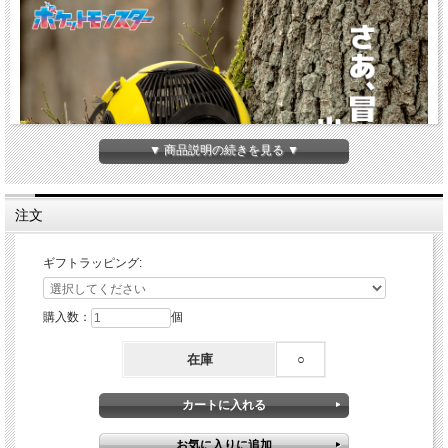
▼ 商品説明の続きを見る ▼
注文
ギフトラッピング:
モンスターボール虫かごシリーズにハイパーボールが登
場！
購入数：
個
「モンスターボール虫かご」「マスターボール虫かご」
「スーパーボール虫かご」に続く第4弾、「ハイパーボー
在庫
○
ル虫かご」登場！