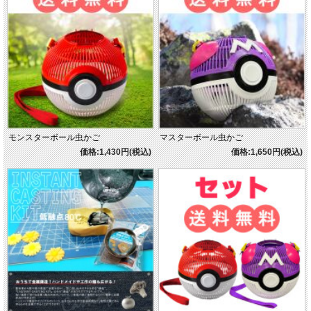
ポケモンの虫かごシリーズは販売数累計
約50万個！
「モンスターボール虫かご」「マスターボール虫かご」
「スーパーボール虫かご」も好評発売中！
ポケモントレーナーの気分を満喫できるアイテム！
「さぁ、ハイパーボール虫かごを持って冒険へ
モンスターボール虫かご
マスターボール虫かご
出発だ！」
価格:1,430円(税込)
価格:1,650円(税込)
©Nintendo・Creatures・GAME FREAK・TV Tokyo・
ShoPro・JR Kikaku ©Pokémon