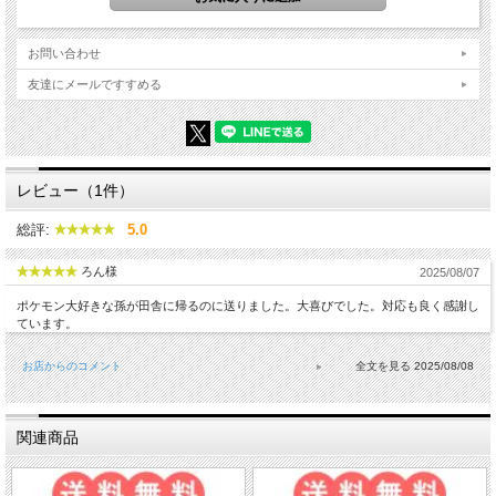
お問い合わせ
友達にメールですすめる
虫かごとしての機能も充実！
・真ん中のボタンを押すと開閉！
・持ち運び易い肩紐つき！
・上部の小窓も開閉可能！
レビュー（1件）
・フラットな底面で安定して使用できます！
総評:
5.0
ろん様
2025/08/07
ポケモン大好きな孫が田舎に帰るのに送りました。大喜びでした。対応も良く感謝し
ています。
お店からのコメント
2025/08/08
関連商品