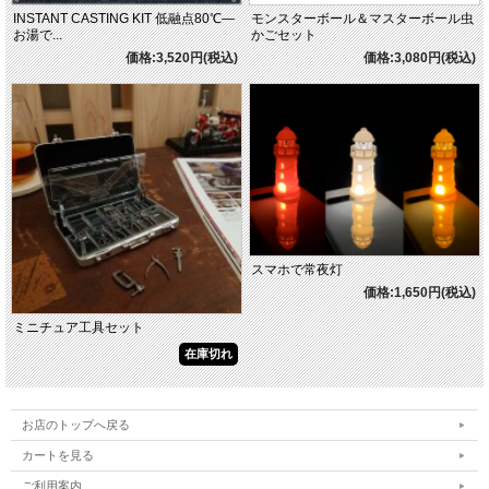
INSTANT CASTING KIT 低融点80℃―
モンスターボール＆マスターボール虫
お湯で...
かごセット
価格:3,520円(税込)
価格:3,080円(税込)
スマホで常夜灯
価格:1,650円(税込)
ミニチュア工具セット
在庫切れ
お店のトップへ戻る
カートを見る
ご利用案内