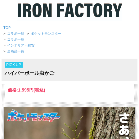
TOP
>
コラボ一覧
>
ポケットモンスター
>
コラボ一覧
>
インテリア・雑貨
>
全商品一覧
PICK UP
ハイパーボール虫かご
価格:
1,595円
(税込)