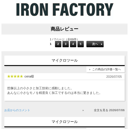
商品レビュー
1 / 7ページ（全69件）
1
2
3
4
5
次へ
マイクロツール
この商品の評価一覧へ
cera様
2026/07/05
想像以上の小ささと加工技術に感動しました。
あんなに小さなモノを精度良く加工でするのは本当に驚きました。
お店からのコメント
2026/07/06
マイクロツール