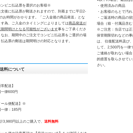
コンビニ払込票を選択のお客様
※
・使用済みの商品
注文後に払込票が郵送されますので、到着までに平日2-
・お客様のもとで汚れ
日のお時間がかかります。「
ご入金後の商品発送」とな
・ご返送時の商品の状
ます為、ご入金のタイミングによりましては
商品発送が
場合（箱・付属品含む
業期間明けとなる可能性がございます
事をご了承くださ
※ご注意：当店では正
。なお、期間中のご注文でコンビニ払込票をご選択の場
保管期限切れなどの事
、払込票の郵送は期間明けの対応となります。
は、 往復配送料及び
して、2,500円を一
ご連絡が取れない場合
的措置を取らさせてい
さい。
送料について
通常配送】
一律600円
メール便配送】※
一律：185円
計3,980円以上のご購入で、
送料無料