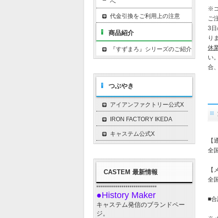
へ
※
代金引換をご利用上の注意
ご
3
商品紹介
り
休
『すずまろ』シリーズのご紹介
い
合
つぶやき
アイアンファクトリー公式X
IRON FACTORY IKEDA
キャステム公式X
【
全国
【
CASTEM 最新情報
全国
*******************************
●History Maker
■合
キャステム発信のブランドペー
ジ。