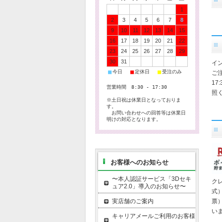
1
2
3
4
5
6
7
8
9
10
11
12
13
14
15
16
17
18
19
20
21
22
23
24
25
26
27
28
29
30
31
イ
■
■
■
今日
定休日
受注のみ
ご
1
営業時間 8:30 - 17:30
照
※土日祝は休業日となっておりま
す。
お問い合わせへの回答等は休業日
明けの対応となります。
お客様へのお知らせ
〜本人認証サービス「3Dセキ
ク
ュア2.0」導入のお知らせ〜
式
実店舗のご案内
票
い
キャリアメールご利用のお客様