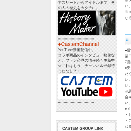
※
アスリートからアイドルまで、そ
い
の人の歴史をカタチに。
※
な
*******************************
●CastemChannel
YouTube動画配信中。
●
コラボ商品のインタビュー映像な
業
ど、ファン必見の情報続々更新中
7
☆
これはもう、チャンネル登録待
●
ったなし？！
だ
い
い
※
合
い
*******************************
●
・
・
ね
CASTEM GROUP LINK