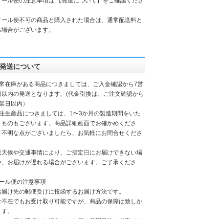
メール便の注意事項は 【発送について】をご確認くださ
。
メール便不可の商品と購入された場合は、通常配送料と
る場合がございます。
発送について
通常在庫がある商品につきましては、ご入金確認から7営
日以内の発送となります。(代金引換は、ご注文確認から
営業日以内）
受注生産品につきましては、1〜3か月の製造期間をいた
くものもございます。商品詳細画面でお確かめくださ
。不明な点がございましたら、お気軽にお問合せくださ
。
悪天候や交通事情により、ご指定日にお届けできない場
や、お届けが遅れる場合がございます。ご了承くださ
。
メール便の注意事項
お届け先の郵便受けに投函するお届け方法です。
ご不在でもお受け取り可能ですが、商品の保障は致しか
ます。