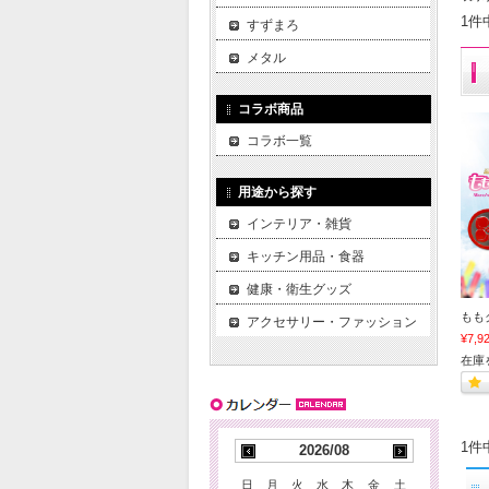
1件
すずまろ
メタル
コラボ商品
コラボ一覧
用途から探す
インテリア・雑貨
キッチン用品・食器
健康・衛生グッズ
もも
アクセサリー・ファッション
¥7,9
在庫
1件
2026/08
日
月
火
水
木
金
土