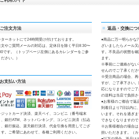
ご利用ガイド
ご注文方法
返品・交換につ
ンターネットにて24時間受け付けております。
●商品に万一明らかな
注文やご質問メールの対応は、定休日を除く平日8:30〜
ざいましたらメール又
7:30です。（トップページ左側にあるカレンダーをご参
す。不良品の状態を確
ください。）
ます。
※事前にご連絡がない
せんのでご了承くださ
※受注商品の場合、再
お支払い方法
すが、ご了承下さい。
応になりますのでご了
の送料は当店で負担さ
●お客様のご都合で返
到着日より7日以内に
レジットカード決済、楽天ペイ、コンビニ（番号端末
います。それを過ぎま
）、銀行ATM、ネットバンキング、コンビニ決済（払込
できなくなりますので
）、銀行振込、楽天銀行決済、代金引換を用意してござ
※お客様都合の場合は
ます。ご希望にあわせて、各種ご利用ください。
担いただきます。（カ
●以下の場合、返品は