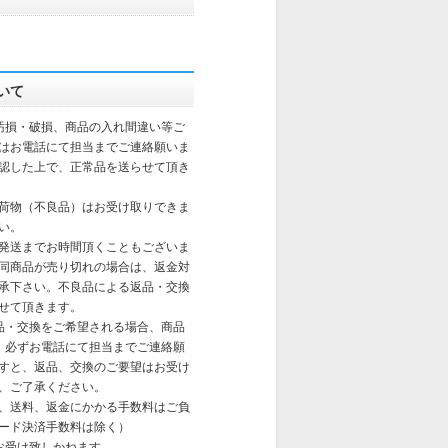
いて
汚損・破損、商品の入れ間違い等ご
はお電話にて担当までご連絡願いま
認した上で、正常品を送らせて頂き
荷物（不良品）はお受け取りできま
い。
発送までお時間頂くこともございま
同商品が売り切れの場合は、返金対
承下さい。不良品による返品・交換
せて頂きます。
品・交換をご希望される場合、商品
、必ずお電話にて担当までご連絡願
すと、返品、交換のご要望はお受け
、ご了承ください。
、送料、返金にかかる手数料はご負
ード決済手数料は除く）
お受け致しかねます。