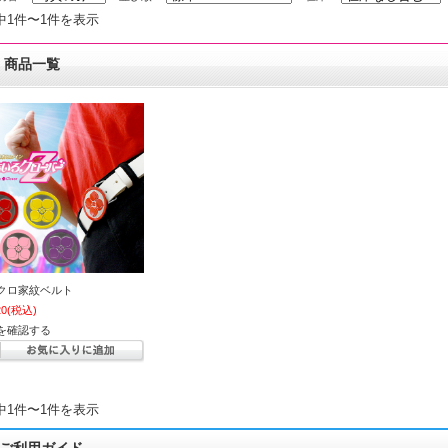
中1件〜1件を表示
商品一覧
クロ家紋ベルト
20
(税込)
を確認する
中1件〜1件を表示