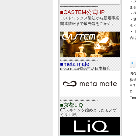
・
ま
*******************************
■CASTEM公式HP
・
ロストワックス製法から新規事業
・
関連情報まで最先端をご紹介。
承
・
合
*******************************
■meta mate
meta mate誠品生活日本橋店
IR
株
〒7
Tel
Em
*******************************
■京都LiQ
CTスキャンを始めとしたモノづ
くり工房。