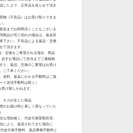
認した上で、正常品を送らせて頂き
荷物（不良品）はお受け取りできま
い。
発送までお時間頂くこともございま
同商品が売り切れの場合は、返金対
承下さい。不良品による返品・交換
せて頂きます。
品・交換をご希望される場合、商品
、必ずお電話にて担当までご連絡願
すと、返品、交換のご要望はお受け
、ご了承ください。
、送料、返金にかかる手数料はご負
ード決済手数料は除く）
お受け致しかねます。
、キズが生じた商品
態がお届け時と著しく異なっていた
）
当な理由無く、代金引換受取拒否、
由により、返送されてきた場合に
、代金引換手数料、返品事務手数料と