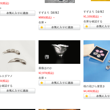
20
(税込)
○
すずまろ【金塊】
すずまろ【銀塊】
¥1,100
(税込)
～
¥880
(税込)
～
在庫を確認する
在庫 ×
薔薇ほのか
¥2,970
(税込)
ルエダマメ
在庫 ○
80
(税込)
を確認する
桜の花びら箸置き
¥4,400
(税込)