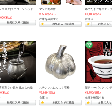
ンマスク(ユニコーンヘッド
マンガ肉の骨
ゆでたまご専用エッ
¥550
(税込)
～
¥1,100
(税込)
,000
(税込)
在庫を確認する
在庫 ○
将軍型ぐい呑み 鬼出しの釜
ステンレスにんにく石鹸
新ティーパックマン
00
(税込)
¥2,929
(税込)
¥2,750
(税込)
○
在庫 △
在庫を確認する