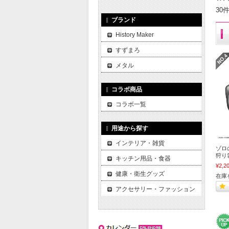
30
ブランド
History Maker
すずまろ
メタル
コラボ商品
コラボ一覧
用途から探す
インテリア・雑貨
ゾロ
狩り
キッチン用品・食器
¥2,2
健康・衛生グッズ
在庫
アクセサリー・ファッション