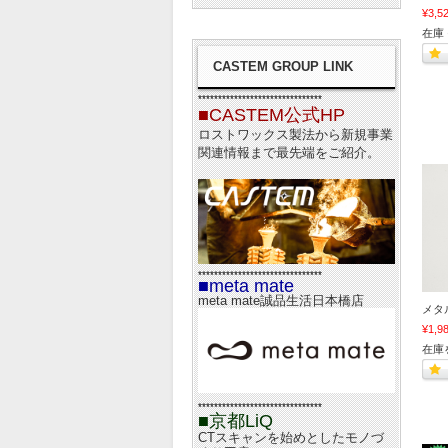
¥3,5
在庫 
CASTEM GROUP LINK
*******************************
■CASTEM公式HP
ロストワックス製法から新規事業
関連情報まで最先端をご紹介。
*******************************
■meta mate
meta mate誠品生活日本橋店
メタ
¥1,9
在庫
*******************************
■京都LiQ
CTスキャンを始めとしたモノづ