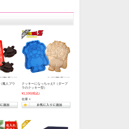
!（魔人ブウ
クッキーになっちゃえ!!（ダーブ
ラのクッキー型）
¥1,100
(税込)
在庫 ○