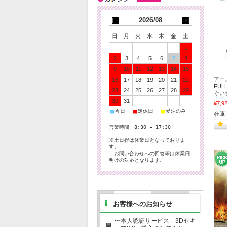
2026/08
日
月
火
水
木
金
土
1
2
3
4
5
6
7
8
9
10
11
12
13
14
15
アニ
16
17
18
19
20
21
22
FUL
23
24
25
26
27
28
29
ぐい
30
31
¥7,9
■
■
■
今日
定休日
受注のみ
在庫 
営業時間 8:30 - 17:30
※土日祝は休業日となっておりま
す。
お問い合わせへの回答等は休業日
明けの対応となります。
お客様へのお知らせ
〜本人認証サービス「3Dセキ