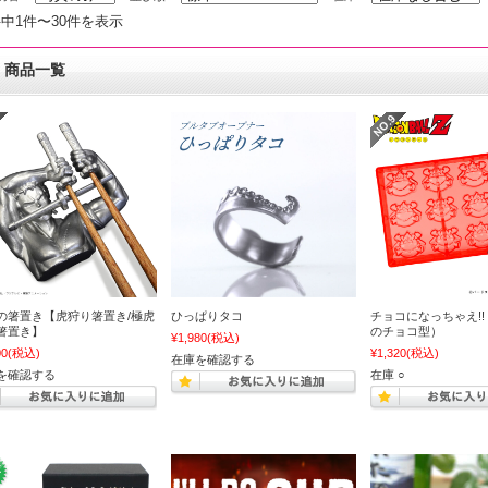
件中1件〜30件を表示
商品一覧
の箸置き【虎狩り箸置き/極虎
ひっぱりタコ
チョコになっちゃえ!
箸置き】
のチョコ型）
¥1,980
(税込)
00
(税込)
¥1,320
(税込)
在庫を確認する
を確認する
在庫 ○