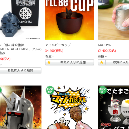
メ「鋼の錬金術師
アイルビーカップ
KAGUYA
LMETAL ALCHEMIST」アルの
¥4,400
(税込)
¥4,400
(税込)
呑み
在庫 ○
在庫 ○
20
(税込)
○