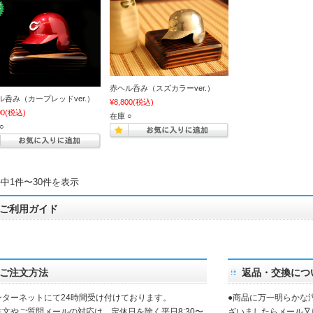
赤ヘル呑み（スズカラーver.）
ル呑み（カープレッドver.）
¥8,800
(税込)
00
(税込)
在庫 ○
○
件中1件〜30件を表示
ご利用ガイド
ご注文方法
返品・交換につ
ンターネットにて24時間受け付けております。
●商品に万一明らかな
注文やご質問メールの対応は、定休日を除く平日8:30〜
ざいましたらメール又