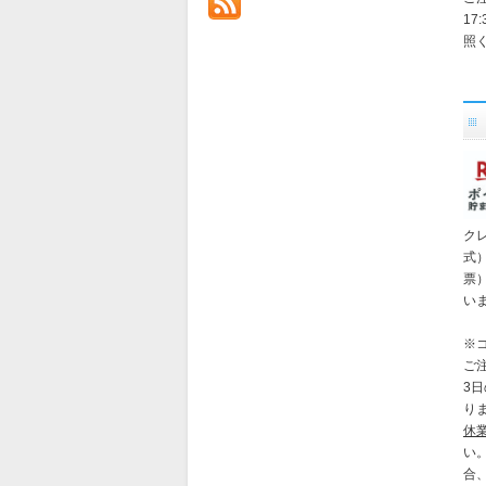
1
照
ク
式
票
い
※
ご
3
り
休
い
合