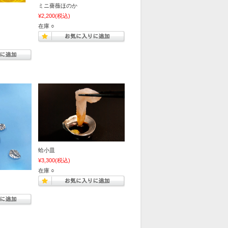
ミニ薔薇ほのか
¥2,200
(税込)
在庫 ○
蛤小皿
¥3,300
(税込)
在庫 ○