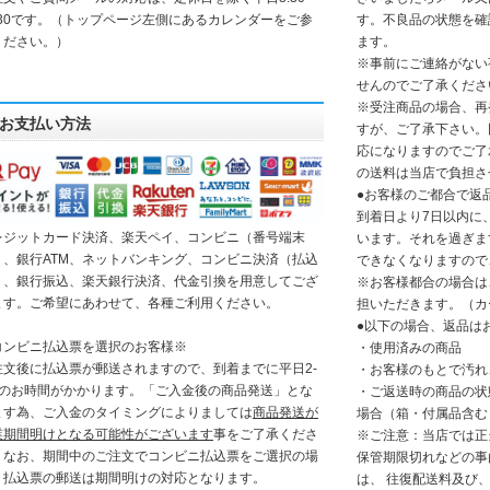
7:30です。（トップページ左側にあるカレンダーをご参
す。不良品の状態を確
ください。）
ます。
※事前にご連絡がない
せんのでご了承くださ
※受注商品の場合、再
お支払い方法
すが、ご了承下さい。
応になりますのでご了
の送料は当店で負担さ
●お客様のご都合で返
到着日より7日以内に
レジットカード決済、楽天ペイ、コンビニ（番号端末
います。それを過ぎま
）、銀行ATM、ネットバンキング、コンビニ決済（払込
できなくなりますので
）、銀行振込、楽天銀行決済、代金引換を用意してござ
※お客様都合の場合は
ます。ご希望にあわせて、各種ご利用ください。
担いただきます。（カ
●以下の場合、返品は
コンビニ払込票を選択のお客様
※
・使用済みの商品
注文後に払込票が郵送されますので、到着までに平日2-
・お客様のもとで汚れ
日のお時間がかかります。「
ご入金後の商品発送」とな
・ご返送時の商品の状
ます為、ご入金のタイミングによりましては
商品発送が
場合（箱・付属品含む
業期間明けとなる可能性がございます
事をご了承くださ
※ご注意：当店では正
。なお、期間中のご注文でコンビニ払込票をご選択の場
保管期限切れなどの事
、払込票の郵送は期間明けの対応となります。
は、 往復配送料及び