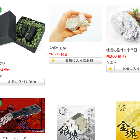
栄螺のお猪口
牡蠣の蓋付き小平皿
¥6,600
(税込)
¥6,600
(税込)
在庫 ×
鉄や
00
(税込)
○
ークローフォーク