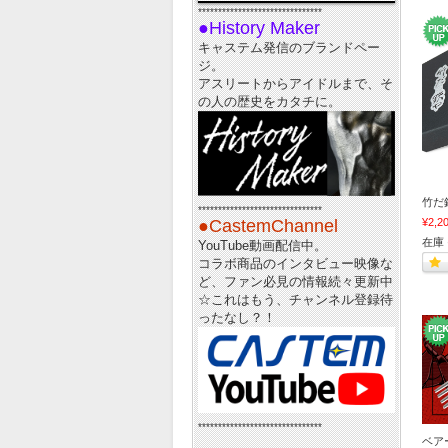
*******************************
●History Maker
キャステム発信のブランドペー
ジ。
アスリートからアイドルまで、そ
の人の歴史をカタチに。
竹だ
*******************************
¥2,2
●CastemChannel
在庫 
YouTube動画配信中。
コラボ商品のインタビュー映像な
ど、ファン必見の情報続々更新中
☆
これはもう、チャンネル登録待
ったなし？！
*******************************
ベア