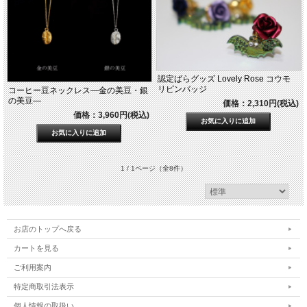
認定ばらグッズ Lovely Rose コウモ
リピンバッジ
コーヒー豆ネックレス―金の美豆・銀
の美豆―
価格：2,310円(税込)
価格：3,960円(税込)
1 / 1ページ
（全8件）
お店のトップへ戻る
カートを見る
ご利用案内
特定商取引法表示
個人情報の取扱い