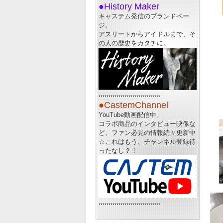
●History Maker
キャステム発信のブランドペー
ジ。
アスリートからアイドルまで、そ
の人の歴史をカタチに。
*******************************
●CastemChannel
YouTube動画配信中。
コラボ商品のインタビュー映像な
ど、ファン必見の情報続々更新中
☆
これはもう、チャンネル登録待
ったなし？！
*******************************