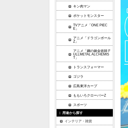
キン肉マン
ポケットモンスター
TVアニメ「ONE PIEC
E」
アニメ「ドラゴンボール
Z」
アニメ「鋼の錬金術師 F
ULLMETAL ALCHEMIS
T」
トランスフォーマー
ゴジラ
広島東洋カープ
ももいろクローバーZ
スポーツ
用途から探す
インテリア・雑貨