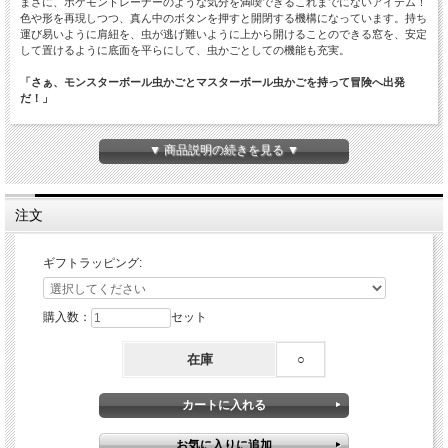
まさに、ポケモントレーナーのような気分を満喫できるこれまでにないアイテム！
色や形を再現しつつ、真ん中のボタンを押すと開閉する機構になっています。持ち
運び易いように肩紐を、虫が逃げ難いように上から開けることのできる窓を、安定
して置けるように底面を平らにして、虫かごとしての機能も充実。
「さぁ、モンスターボール虫かごとマスターボール虫かごを持って冒険へ出発
だ！」
発売元：株式会社 タカラトミー 販売元：株式会社 キャステム
▼ 商品説明の続きを見る ▼
©Nintendo・Creatures・GAME FREAK・TV Tokyo・ShoPro・JR Kikaku
©Pokémon
注文
ギフトラッピング:
購入数：
セット
在庫
○