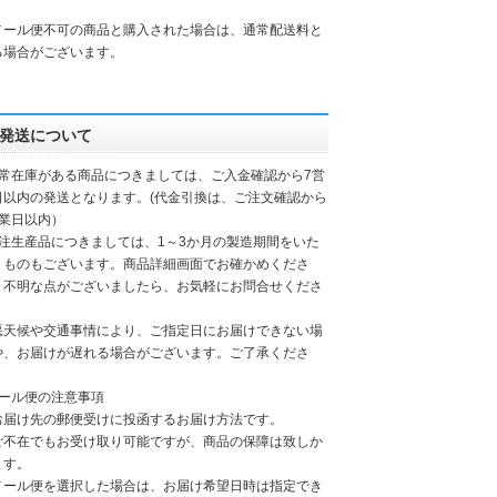
。
メール便不可の商品と購入された場合は、通常配送料と
る場合がございます。
発送について
通常在庫がある商品につきましては、ご入金確認から7営
日以内の発送となります。(代金引換は、ご注文確認から
営業日以内）
受注生産品につきましては、1～3か月の製造期間をいた
くものもございます。商品詳細画面でお確かめくださ
。不明な点がございましたら、お気軽にお問合せくださ
。
悪天候や交通事情により、ご指定日にお届けできない場
や、お届けが遅れる場合がございます。ご了承くださ
。
メール便の注意事項
お届け先の郵便受けに投函するお届け方法です。
ご不在でもお受け取り可能ですが、商品の保障は致しか
ます。
メール便を選択した場合は、お届け希望日時は指定でき