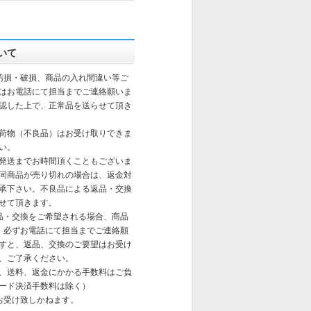
いて
汚損・破損、商品の入れ間違い等ご
はお電話にて担当までご連絡願いま
認した上で、正常品を送らせて頂き
荷物（不良品）はお受け取りできま
い。
発送までお時間頂くこともございま
同商品が売り切れの場合は、返金対
承下さい。不良品による返品・交換
せて頂きます。
品・交換をご希望される場合、商品
、必ずお電話にて担当までご連絡願
すと、返品、交換のご要望はお受け
、ご了承ください。
、送料、返金にかかる手数料はご負
ード決済手数料は除く）
お受け致しかねます。