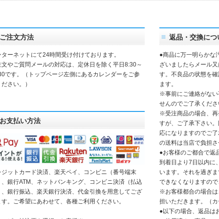
ご注文方法
返品・交換につ
ンターネットにて24時間受け付けております。
●商品に万一明らかな
注文やご質問メールの対応は、定休日を除く平日8:30～
ざいましたらメール又
7:30です。（トップページ左側にあるカレンダーをご参
す。不良品の状態を確
ください。）
ます。
※事前にご連絡がない
せんのでご了承くださ
※受注商品の場合、再
お支払い方法
すが、ご了承下さい。
応になりますのでご了
の送料は当店で負担さ
●お客様のご都合で返
到着日より7日以内に
レジットカード決済、楽天ペイ、コンビニ（番号端末
います。それを過ぎま
）、銀行ATM、ネットバンキング、コンビニ決済（払込
できなくなりますので
）、銀行振込、楽天銀行決済、代金引換を用意してござ
※お客様都合の場合は
ます。ご希望にあわせて、各種ご利用ください。
担いただきます。（カ
●以下の場合、返品は