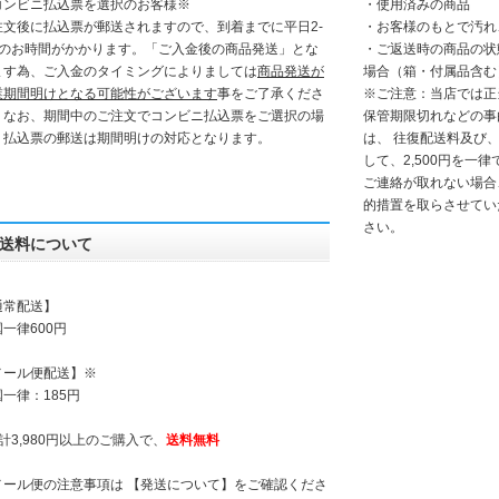
コンビニ払込票を選択のお客様
※
・使用済みの商品
注文後に払込票が郵送されますので、到着までに平日2-
・お客様のもとで汚れ
日のお時間がかかります。「
ご入金後の商品発送」とな
・ご返送時の商品の状
ます為、ご入金のタイミングによりましては
商品発送が
場合（箱・付属品含む
業期間明けとなる可能性がございます
事をご了承くださ
※ご注意：当店では正
。なお、期間中のご注文でコンビニ払込票をご選択の場
保管期限切れなどの事
、払込票の郵送は期間明けの対応となります。
は、 往復配送料及び
して、2,500円を一
ご連絡が取れない場合
的措置を取らさせてい
さい。
送料について
通常配送】
一律600円
メール便配送】※
一律：185円
計3,980円以上のご購入で、
送料無料
メール便の注意事項は 【発送について】をご確認くださ