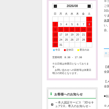
※
ご
2026/08
3
日
月
火
水
木
金
土
り
1
休
2
3
4
5
6
7
8
い
9
10
11
12
13
14
15
合
16
17
18
19
20
21
22
23
24
25
26
27
28
29
30
31
■
■
■
今日
定休日
受注のみ
営業時間 8:30 - 17:30
※土日祝は休業日となっておりま
【
す。
お問い合わせへの回答等は休業日
全国
明けの対応となります。
【
全国
お客様へのお知らせ
■合
～本人認証サービス「3Dセキ
※
ュア2.0」導入のお知らせ～