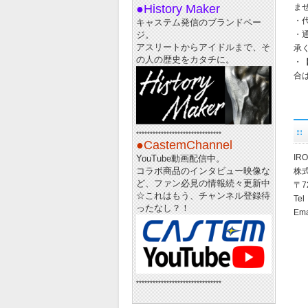
ま
●History Maker
・
キャステム発信のブランドペー
・
ジ。
アスリートからアイドルまで、そ
承
の人の歴史をカタチに。
・
合
*******************************
●CastemChannel
IR
YouTube動画配信中。
コラボ商品のインタビュー映像な
株
ど、ファン必見の情報続々更新中
〒7
☆
これはもう、チャンネル登録待
Tel
ったなし？！
Em
*******************************