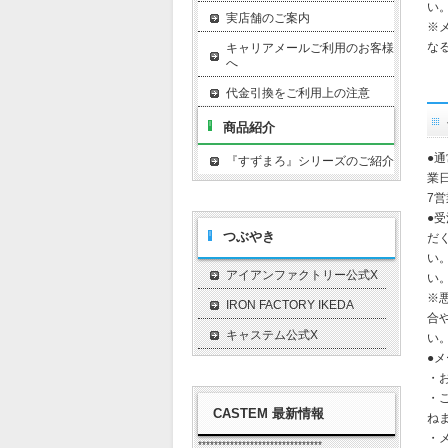
い
実店舗のご案内
※
な
キャリアメールご利用のお客様
へ
代金引換をご利用上の注意
商品紹介
●
『すずまろ』シリーズのご紹介
業
7
●
つぶやき
だ
い
アイアンファクトリー公式X
い
※
IRON FACTORY IKEDA
合
キャステム公式X
い
●
・
・
CASTEM 最新情報
ね
・
*******************************