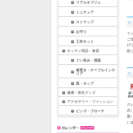
リアルオブジェ
ミニチュア
ストラップ
お守り
イ
ご
工作キット
1
キッチン用品・食器
照
ぐい呑み・酒器
箸置き・テーブルインテ
リア
皿・カップ
健康・衛生グッズ
アクセサリー・ファッション
ク
式
ピンズ・ブローチ
票
い