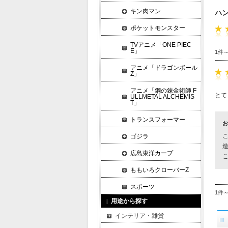
キン肉マン
ハ
ポケットモンスター
TVアニメ「ONE PIEC
E」
1件
アニメ「ドラゴンボール
Z」
アニメ「鋼の錬金術師 F
とて
ULLMETAL ALCHEMIS
T」
トランスフォーマー
お
ゴジラ
広島東洋カープ
ももいろクローバーZ
スポーツ
1件
用途から探す
インテリア・雑貨