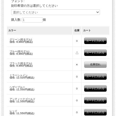
フォント:
刻印希望の方は選択してください
購入数:
個
カラー
在庫
カート
グリーン(前モデル)
○
価格:
9,980円(税込)
ブルー(前モデル)
△
価格:
9,980円(税込)
ブラック(前モデル)
×
在庫切れ
価格:
9,980円(税込)
超コンパクト設計の釣り竿「Tiny Reel」が、ユーザーの声にお応えし、2026年に
リニューアルしました。
ミラーシャイン
○
価格:
12,520円(税込)
ヘザーブルー
○
価格:
11,550円(税込)
アンティークゴールド
○
価格:
11,550円(税込)
レッド
○
価格:
11,550円(税込)