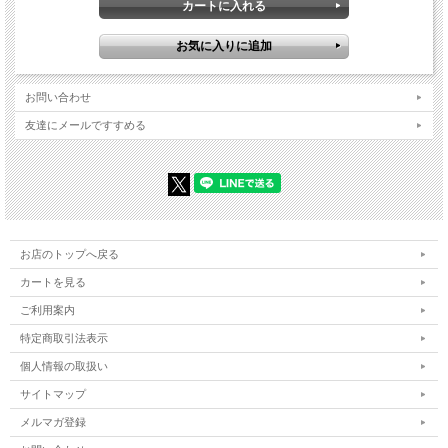
年だったが、母親錬成の失敗時に身体すべてを奪われてしまう。
エドの決死の行動により魂のみこの世に錬成、鋼鉄の鎧に魂を定着させ今を生き
る。
お問い合わせ
友達にメールですすめる
お店のトップへ戻る
カートを見る
ご利用案内
特定商取引法表示
個人情報の取扱い
サイトマップ
メルマガ登録