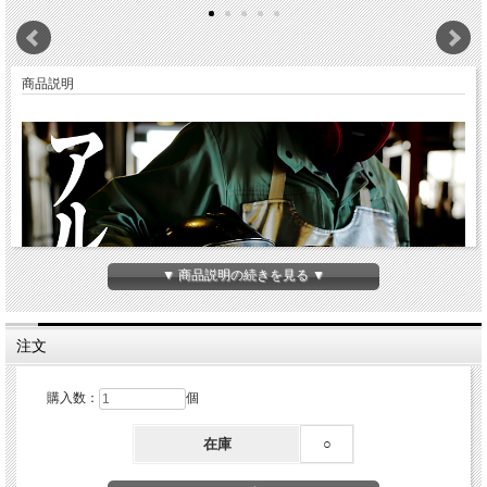
商品説明
▼ 商品説明の続きを見る ▼
注文
購入数：
個
在庫
○
アニメ「鋼の錬金術師 FULLMETAL ALCHEMIST」に登場するアルフォンス・エル
リック、通称"アル"。
主人公エドワード・エルリック（通称エド）の弟で、元々は兄同様、金髪金眼の少