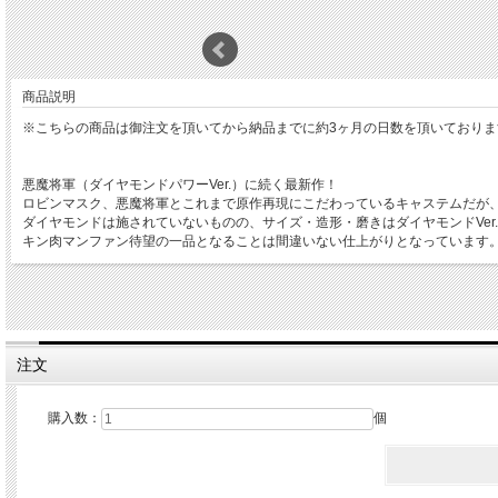
商品説明
※こちらの商品は御注文を頂いてから納品までに約3ヶ月の日数を頂いておりま
悪魔将軍（ダイヤモンドパワーVer.）に続く最新作！
ロビンマスク、悪魔将軍とこれまで原作再現にこだわっているキャステムだが
ダイヤモンドは施されていないものの、サイズ・造形・磨きはダイヤモンドVe
キン肉マンファン待望の一品となることは間違いない仕上がりとなっています
尚、購入特典として先着29名様に限り、パッケージに作者ゆでたまごのサイン
【企画・造形・金属化】（株式会社キャステム 広島県福山市）
注文
購入数：
個