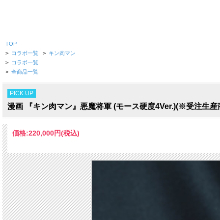
TOP
>
コラボ一覧
>
キン肉マン
>
コラボ一覧
>
全商品一覧
PICK UP
漫画 『キン肉マン』悪魔将軍 (モース硬度4Ver.)(※受注生産
価格:
220,000円
(税込)