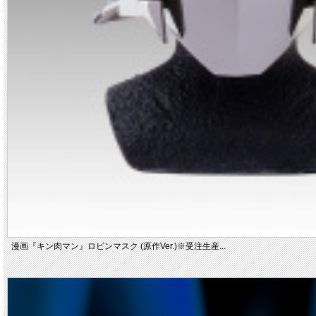
漫画『キン肉マン』ロビンマスク (原作Ver.)※受注生産...