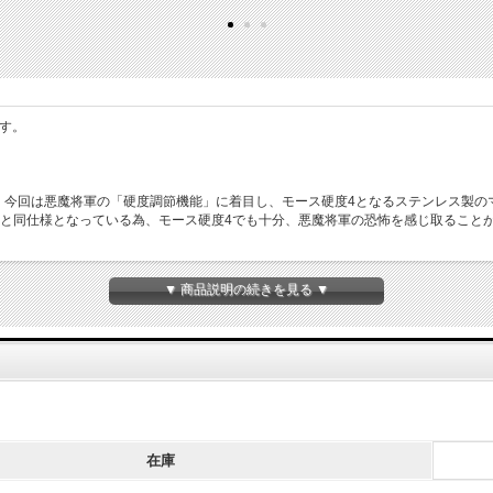
す。
、今回は悪魔将軍の「硬度調節機能」に着目し、モース硬度4となるステンレス製の
r.と同仕様となっている為、モース硬度4でも十分、悪魔将軍の恐怖を感じ取ること
。
が金箔押しで入ります。
▼ 商品説明の続きを見る ▼
在庫